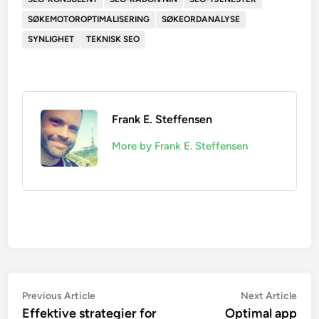
SØKEMOTOROPTIMALISERING
SØKEORDANALYSE
SYNLIGHET
TEKNISK SEO
Frank E. Steffensen
More by Frank E. Steffensen
Innleggsnavigasjon
Previous
Nex
Previous Article
Next Article
article:
artic
Effektive strategier for
Optimal app