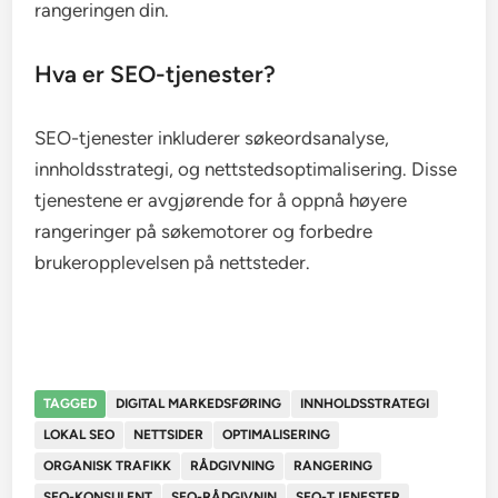
rangeringen din.
Hva er SEO-tjenester?
SEO-tjenester inkluderer søkeordsanalyse,
innholdsstrategi, og nettstedsoptimalisering. Disse
tjenestene er avgjørende for å oppnå høyere
rangeringer på søkemotorer og forbedre
brukeropplevelsen på nettsteder.
TAGGED
DIGITAL MARKEDSFØRING
INNHOLDSSTRATEGI
LOKAL SEO
NETTSIDER
OPTIMALISERING
ORGANISK TRAFIKK
RÅDGIVNING
RANGERING
SEO-KONSULENT
SEO-RÅDGIVNIN
SEO-TJENESTER