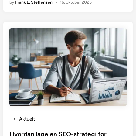
by
Frank E. Steffensen
•
16. oktober 2025
P
Aktuelt
o
s
Hvordan lage en SEO-strategi for