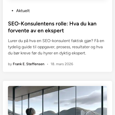
P
Aktuelt
o
s
SEO-Konsulentens rolle: Hva du kan
t
forvente av en ekspert
e
Lurer du på hva en SEO-konsulent faktisk gjør? Få en
d
tydelig guide til oppgaver, prosess, resultater og hva
i
du bør kreve før du hyrer en dyktig ekspert.
n
by
Frank E. Steffensen
•
18. mars 2026