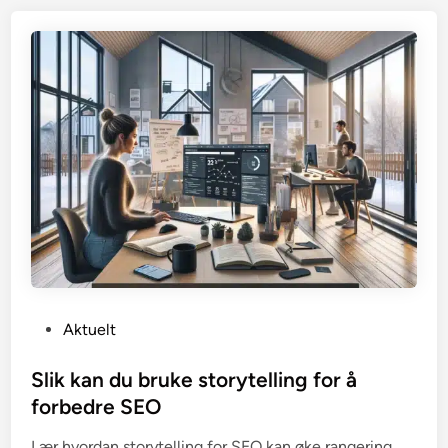
P
Aktuelt
o
s
Slik kan du bruke storytelling for å
t
forbedre SEO
e
Lær hvordan storytelling for SEO kan øke rangering,