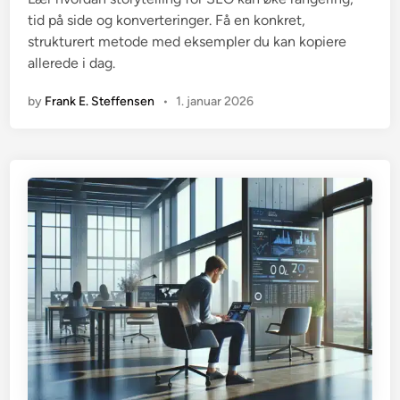
d
tid på side og konverteringer. Få en konkret,
i
strukturert metode med eksempler du kan kopiere
n
allerede i dag.
by
Frank E. Steffensen
•
1. januar 2026