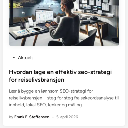
P
Aktuelt
o
s
Hvordan lage en effektiv seo-strategi
t
for reiselivsbransjen
e
Lær å bygge en lønnsom SEO-strategi for
d
reiselivsbransjen – steg for steg fra søkeordsanalyse til
i
innhold, lokal SEO, lenker og måling.
n
by
Frank E. Steffensen
•
5. april 2026