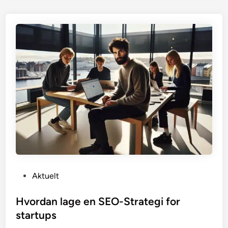
P
Aktuelt
o
s
Hvordan lage en SEO-Strategi for
t
startups
e