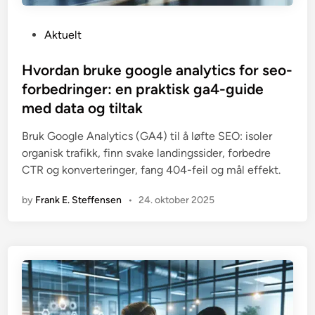
P
Aktuelt
o
s
Hvordan bruke google analytics for seo-
t
forbedringer: en praktisk ga4-guide
e
med data og tiltak
d
i
Bruk Google Analytics (GA4) til å løfte SEO: isoler
n
organisk trafikk, finn svake landingssider, forbedre
CTR og konverteringer, fang 404-feil og mål effekt.
by
Frank E. Steffensen
•
24. oktober 2025