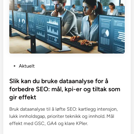
P
Aktuelt
o
s
Slik kan du bruke dataanalyse for å
t
forbedre SEO: mål, kpi-er og tiltak som
e
gir effekt
d
i
Bruk dataanalyse til å løfte SEO: kartlegg intensjon,
n
lukk innholdsgap, prioriter teknikk og innhold. Mål
effekt med GSC, GA4 og klare KPIer.