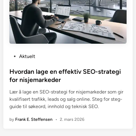
P
Aktuelt
o
s
Hvordan lage en effektiv SEO-strategi
t
for nisjemarkeder
e
Lær å lage en SEO-strategi for nisjemarkeder som gir
d
kvalifisert trafikk, leads og salg online. Steg for steg-
i
guide til søkeord, innhold og teknisk SEO.
n
by
Frank E. Steffensen
•
2. mars 2026