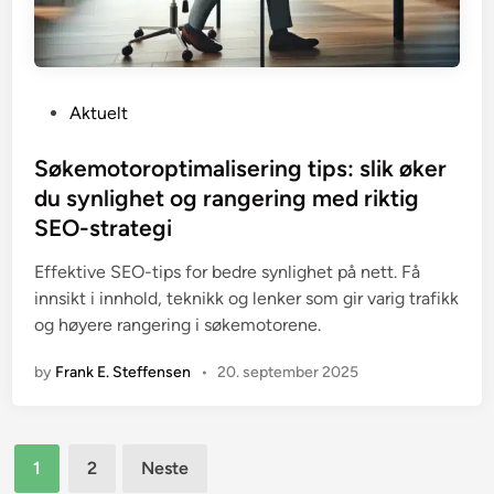
P
Aktuelt
o
s
Søkemotoroptimalisering tips: slik øker
t
du synlighet og rangering med riktig
e
SEO-strategi
d
i
Effektive SEO-tips for bedre synlighet på nett. Få
n
innsikt i innhold, teknikk og lenker som gir varig trafikk
og høyere rangering i søkemotorene.
by
Frank E. Steffensen
•
20. september 2025
Sidepaginering
1
2
Neste