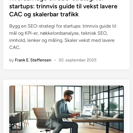
t
startups: trinnvis guide til vekst lavere
e
CAC og skalerbar trafikk
d
i
Bygg en SEO-strategi for startups: trinnvis guide til
n
mål og KPI-er, nøkkelordsanalyse, teknisk SEO,
innhold, lenker og måling. Skaler vekst med lavere
CAC.
by
Frank E. Steffensen
•
30. september 2025