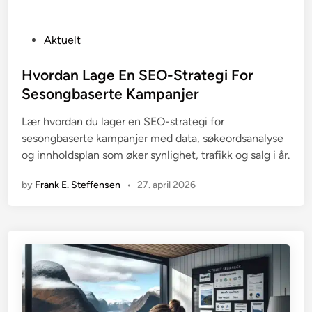
P
Aktuelt
o
s
Hvordan Lage En SEO-Strategi For
t
Sesongbaserte Kampanjer
e
Lær hvordan du lager en SEO-strategi for
d
sesongbaserte kampanjer med data, søkeordsanalyse
i
og innholdsplan som øker synlighet, trafikk og salg i år.
n
by
Frank E. Steffensen
•
27. april 2026