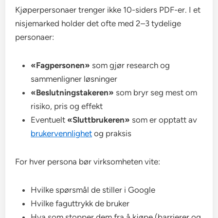
Kjøperpersonaer trenger ikke 10-siders PDF-er. I et
nisjemarked holder det ofte med 2–3 tydelige
personaer:
«Fagpersonen»
som gjør research og
sammenligner løsninger
«Beslutningstakeren»
som bryr seg mest om
risiko, pris og effekt
Eventuelt
«Sluttbrukeren»
som er opptatt av
brukervennlighet
og praksis
For hver persona bør virksomheten vite:
Hvilke spørsmål de stiller i Google
Hvilke faguttrykk de bruker
Hva som stopper dem fra å kjøpe (barrierer og