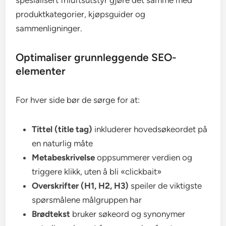
spesialisert friluftsutstyr gjøre det samme med
produktkategorier, kjøpsguider og
sammenligninger.
Optimaliser grunnleggende SEO-
elementer
For hver side bør de sørge for at:
Tittel (title tag)
inkluderer hovedsøkeordet på
en naturlig måte
Metabeskrivelse
oppsummerer verdien og
triggere klikk, uten å bli «clickbait»
Overskrifter (H1, H2, H3)
speiler de viktigste
spørsmålene målgruppen har
Brødtekst
bruker søkeord og synonymer