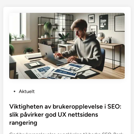
P
Aktuelt
o
s
Viktigheten av brukeropplevelse i SEO:
t
slik påvirker god UX nettsidens
e
rangering
d