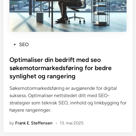
P
SEO
o
s
Optimaliser din bedrift med seo
t
søkemotormarkedsføring for bedre
e
synlighet og rangering
d
i
Søkemotormarkedsføring er avgjørende for digital
n
suksess. Optimaliser nettstedet ditt med SEO-
strategier som teknisk SEO, innhold og linkbygging for
høyere rangeringer.
by
Frank E. Steffensen
•
13. mai 2025