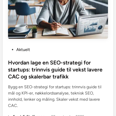
P
Aktuelt
o
s
Hvordan lage en SEO-strategi for
t
startups: trinnvis guide til vekst lavere
e
CAC og skalerbar trafikk
d
i
Bygg en SEO-strategi for startups: trinnvis guide til
n
mål og KPI-er, nøkkelordsanalyse, teknisk SEO,
innhold, lenker og måling. Skaler vekst med lavere
CAC.