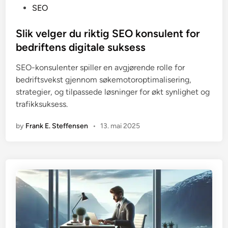
o
SEO
s
t
Slik velger du riktig SEO konsulent for
e
bedriftens digitale suksess
d
SEO-konsulenter spiller en avgjørende rolle for
i
bedriftsvekst gjennom søkemotoroptimalisering,
n
strategier, og tilpassede løsninger for økt synlighet og
trafikksuksess.
by
Frank E. Steffensen
•
13. mai 2025