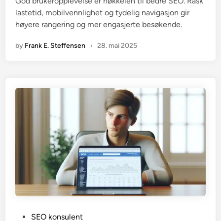
i
God brukeropplevelse er nøkkelen til bedre SEO. Rask
n
lastetid, mobilvennlighet og tydelig navigasjon gir
høyere rangering og mer engasjerte besøkende.
by
Frank E. Steffensen
•
28. mai 2025
P
SEO konsulent