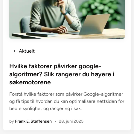
P
Aktuelt
o
s
Hvilke faktorer påvirker google-
t
algoritmer? Slik rangerer du høyere i
e
søkemotorene
d
i
Forstå hvilke faktorer som påvirker Google-algoritmer
n
og få tips til hvordan du kan optimalisere nettsiden for
bedre synlighet og rangering i søk.
by
Frank E. Steffensen
•
28. juni 2025