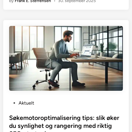
by
Frank E. Steffensen
•
30. september 2025
P
Aktuelt
o
s
Søkemotoroptimalisering tips: slik øker
t
du synlighet og rangering med riktig
e