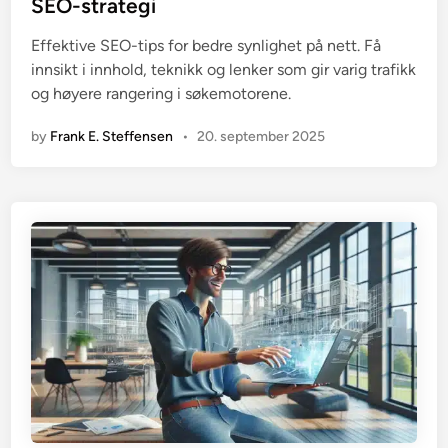
SEO-strategi
d
i
Effektive SEO-tips for bedre synlighet på nett. Få
n
innsikt i innhold, teknikk og lenker som gir varig trafikk
og høyere rangering i søkemotorene.
by
Frank E. Steffensen
•
20. september 2025