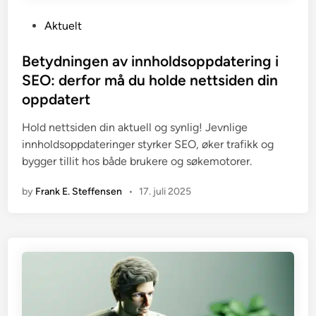
P
Aktuelt
o
s
Betydningen av innholdsoppdatering i
t
SEO: derfor må du holde nettsiden din
e
oppdatert
d
i
Hold nettsiden din aktuell og synlig! Jevnlige
n
innholdsoppdateringer styrker SEO, øker trafikk og
bygger tillit hos både brukere og søkemotorer.
by
Frank E. Steffensen
•
17. juli 2025