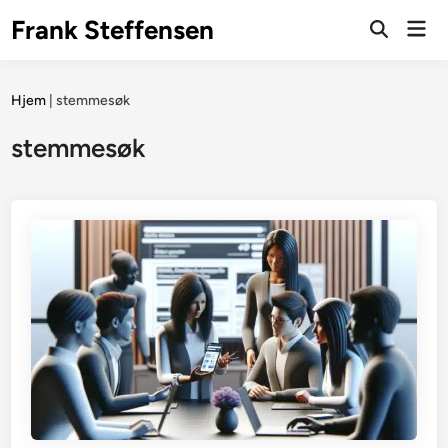
Skip
Frank Steffensen
Mai
to
Open
Men
Search
content
Hjem
|
stemmesøk
stemmesøk