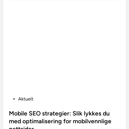
P
Aktuelt
o
s
Mobile SEO strategier: Slik lykkes du
t
med optimalisering for mobilvennlige
e
nettsider