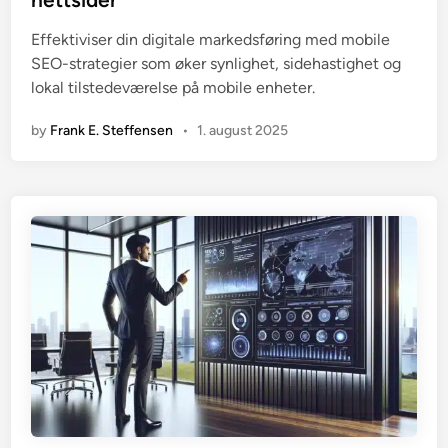
d
i
Effektiviser din digitale markedsføring med mobile
n
SEO-strategier som øker synlighet, sidehastighet og
lokal tilstedeværelse på mobile enheter.
by
Frank E. Steffensen
•
1. august 2025