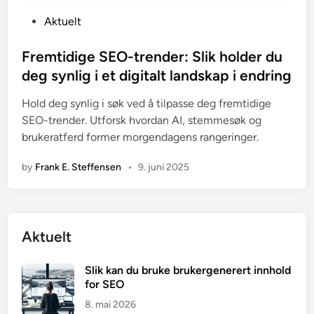
P
Aktuelt
o
s
Fremtidige SEO-trender: Slik holder du
t
deg synlig i et digitalt landskap i endring
e
Hold deg synlig i søk ved å tilpasse deg fremtidige
d
SEO-trender. Utforsk hvordan AI, stemmesøk og
i
brukeratferd former morgendagens rangeringer.
n
by
Frank E. Steffensen
•
9. juni 2025
Aktuelt
Slik kan du bruke brukergenerert innhold
for SEO
8. mai 2026