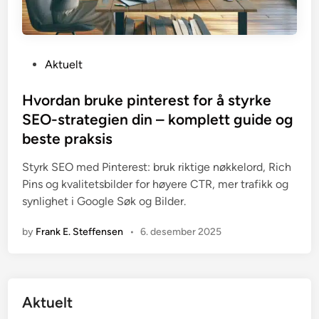
P
Aktuelt
o
s
Hvordan bruke pinterest for å styrke
t
SEO-strategien din – komplett guide og
e
beste praksis
d
i
Styrk SEO med Pinterest: bruk riktige nøkkelord, Rich
n
Pins og kvalitetsbilder for høyere CTR, mer trafikk og
synlighet i Google Søk og Bilder.
by
Frank E. Steffensen
•
6. desember 2025
Aktuelt