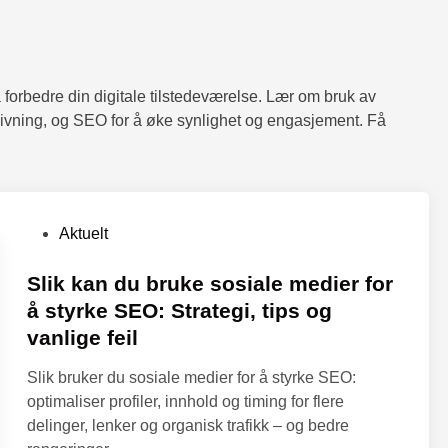
 forbedre din digitale tilstedeværelse. Lær om bruk av
givning, og SEO for å øke synlighet og engasjement. Få
P
Aktuelt
o
s
Slik kan du bruke sosiale medier for
t
å styrke SEO: Strategi, tips og
e
vanlige feil
d
i
Slik bruker du sosiale medier for å styrke SEO:
n
optimaliser profiler, innhold og timing for flere
delinger, lenker og organisk trafikk – og bedre