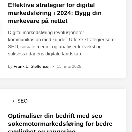
s
Effektive strategier for digital
t
markedsføring i 2024: Bygg din
e
merkevare på nettet
d
i
Digital markedsføring revolusjonerer
n
kommunikasjon med kunder. Utforsk strategier som
SEO, sosiale medier og analyser for vekst og
suksess i dagens digitale landskap.
by
Frank E. Steffensen
•
13. mai 2025
P
SEO
o
s
Optimaliser din bedrift med seo
t
søkemotormarkedsføring for bedre
e
synlighet og rangering