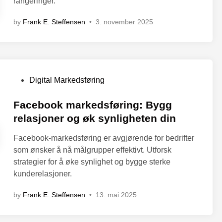
rangeringer.
by
Frank E. Steffensen
•
3. november 2025
P
Digital Markedsføring
o
s
Facebook markedsføring: Bygg
t
relasjoner og øk synligheten din
e
Facebook-markedsføring er avgjørende for bedrifter
d
som ønsker å nå målgrupper effektivt. Utforsk
i
strategier for å øke synlighet og bygge sterke
n
kunderelasjoner.
by
Frank E. Steffensen
•
13. mai 2025