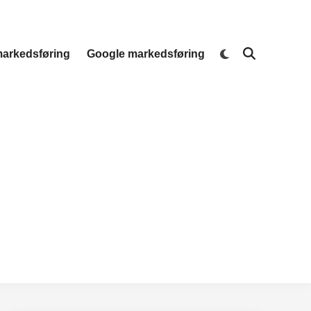
Switch
arkedsføring
Google markedsføring
Open
to
Search
dark
mode