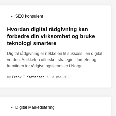
P
SEO konsulent
o
s
Hvordan digital rådgivning kan
t
forbedre din virksomhet og bruke
e
teknologi smartere
d
i
Digital rådgivning er nøkkelen til suksess i en digital
n
verden. Artikkelen utforsker strategier, fordeler og
fremtiden for rådgivningstjenester i Norge.
by
Frank E. Steffensen
•
13. mai 2025
P
Digital Markedsføring
o