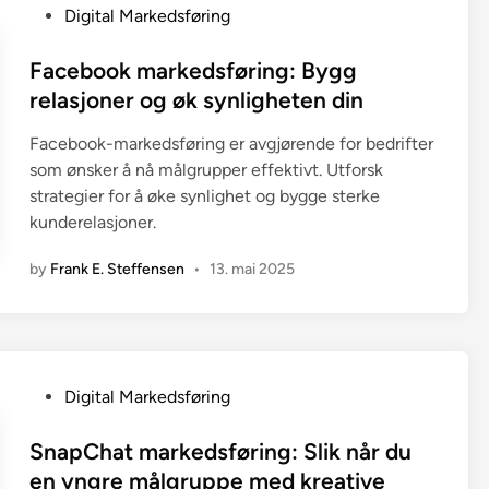
P
Digital Markedsføring
o
s
Facebook markedsføring: Bygg
t
relasjoner og øk synligheten din
e
Facebook-markedsføring er avgjørende for bedrifter
d
som ønsker å nå målgrupper effektivt. Utforsk
i
strategier for å øke synlighet og bygge sterke
n
kunderelasjoner.
by
Frank E. Steffensen
•
13. mai 2025
P
Digital Markedsføring
o
s
SnapChat markedsføring: Slik når du
t
en yngre målgruppe med kreative