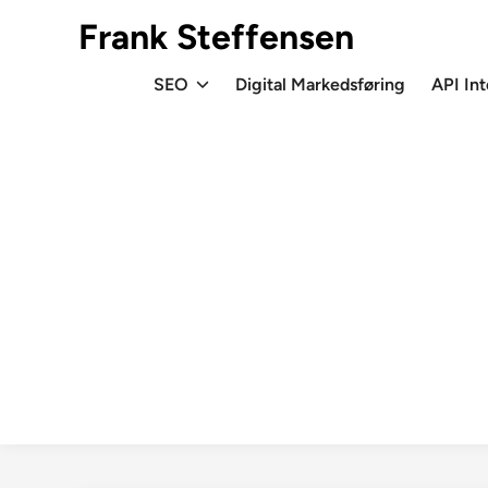
Skip
Frank Steffensen
to
content
SEO
Digital Markedsføring
API In