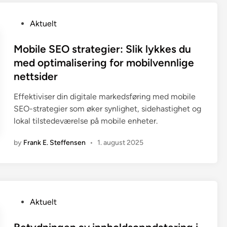
P
Aktuelt
o
s
Mobile SEO strategier: Slik lykkes du
t
med optimalisering for mobilvennlige
e
nettsider
d
i
Effektiviser din digitale markedsføring med mobile
n
SEO-strategier som øker synlighet, sidehastighet og
lokal tilstedeværelse på mobile enheter.
by
Frank E. Steffensen
•
1. august 2025
P
Aktuelt
o
s