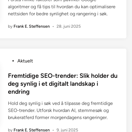
n
algoritmer og få tips til hvordan du kan optimalisere
nettsiden for bedre synlighet og rangering i søk.
by
Frank E. Steffensen
•
28. juni 2025
P
Aktuelt
o
s
Fremtidige SEO-trender: Slik holder du
t
deg synlig i et digitalt landskap i
e
endring
d
i
Hold deg synlig i søk ved å tilpasse deg fremtidige
n
SEO-trender. Utforsk hvordan AI, stemmesøk og
brukeratferd former morgendagens rangeringer.
by
Frank E. Steffensen
•
9. juni 2025