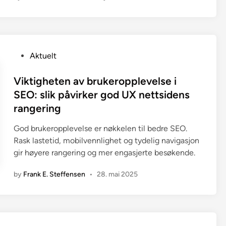
P
Aktuelt
o
s
Viktigheten av brukeropplevelse i
t
SEO: slik påvirker god UX nettsidens
e
rangering
d
i
God brukeropplevelse er nøkkelen til bedre SEO.
n
Rask lastetid, mobilvennlighet og tydelig navigasjon
gir høyere rangering og mer engasjerte besøkende.
by
Frank E. Steffensen
•
28. mai 2025