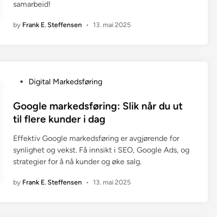
samarbeid!
by
Frank E. Steffensen
•
13. mai 2025
P
Digital Markedsføring
o
s
Google markedsføring: Slik når du ut
t
til flere kunder i dag
e
Effektiv Google markedsføring er avgjørende for
d
synlighet og vekst. Få innsikt i SEO, Google Ads, og
i
strategier for å nå kunder og øke salg.
n
by
Frank E. Steffensen
•
13. mai 2025