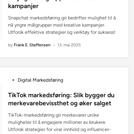
e
kampanjer
d
i
Snapchat markedsføring gir bedrifter mulighet til å
n
nå yngre målgrupper med kreative kampanjer.
Utforsk effektive strategier og verktøy for suksess!
by
Frank E. Steffensen
•
13. mai 2025
P
Digital Markedsføring
o
s
TikTok markedsføring: Slik bygger du
t
merkevarebevissthet og øker salget
e
TikTok-markedsføring gir merkevarer unike
d
muligheter til å engasjere millioner av brukere.
i
Utforsk strategier for viral innhold og influencer-
n