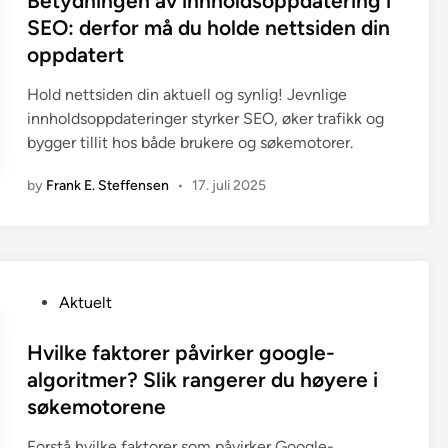
Betydningen av innholdsoppdatering i
t
SEO: derfor må du holde nettsiden din
e
oppdatert
d
i
Hold nettsiden din aktuell og synlig! Jevnlige
n
innholdsoppdateringer styrker SEO, øker trafikk og
bygger tillit hos både brukere og søkemotorer.
by
Frank E. Steffensen
•
17. juli 2025
P
Aktuelt
o
s
Hvilke faktorer påvirker google-
t
algoritmer? Slik rangerer du høyere i
e
søkemotorene
d
i
Forstå hvilke faktorer som påvirker Google-