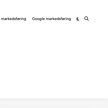
Switch
 markedsføring
Google markedsføring
Open
to
Search
dark
mode