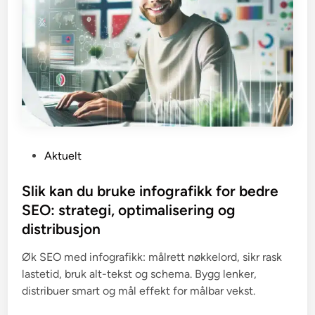
P
Aktuelt
o
s
Slik kan du bruke infografikk for bedre
t
SEO: strategi, optimalisering og
e
distribusjon
d
i
Øk SEO med infografikk: målrett nøkkelord, sikr rask
n
lastetid, bruk alt-tekst og schema. Bygg lenker,
distribuer smart og mål effekt for målbar vekst.