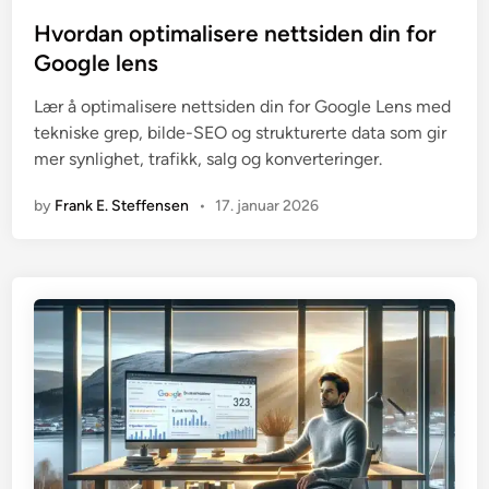
o
s
Hvordan optimalisere nettsiden din for
t
Google lens
e
Lær å optimalisere nettsiden din for Google Lens med
d
tekniske grep, bilde-SEO og strukturerte data som gir
i
mer synlighet, trafikk, salg og konverteringer.
n
by
Frank E. Steffensen
•
17. januar 2026