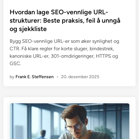
o
s
Hvordan lage SEO-vennlige URL-
t
strukturer: Beste praksis, feil å unngå
e
og sjekkliste
d
i
Bygg SEO-vennlige URL-er som øker synlighet og
n
CTR. Få klare regler for korte sluger, bindestrek,
kanoniske URL-er, 301-omdirigeringer, HTTPS og
GSC.
by
Frank E. Steffensen
•
20. desember 2025