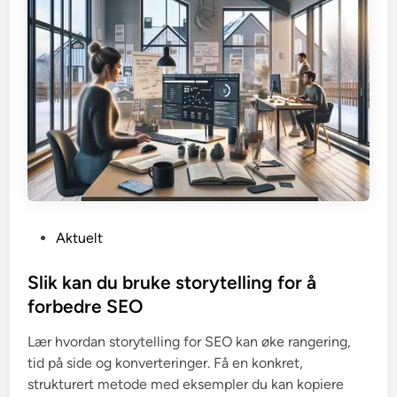
P
Aktuelt
o
s
Slik kan du bruke storytelling for å
t
forbedre SEO
e
Lær hvordan storytelling for SEO kan øke rangering,
d
tid på side og konverteringer. Få en konkret,
i
strukturert metode med eksempler du kan kopiere
n