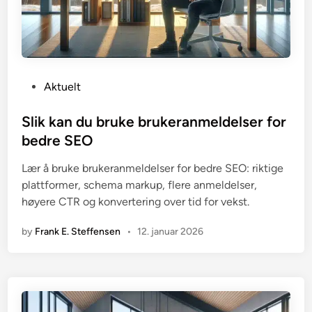
P
Aktuelt
o
s
Slik kan du bruke brukeranmeldelser for
t
bedre SEO
e
Lær å bruke brukeranmeldelser for bedre SEO: riktige
d
plattformer, schema markup, flere anmeldelser,
i
høyere CTR og konvertering over tid for vekst.
n
by
Frank E. Steffensen
•
12. januar 2026