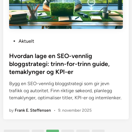
P
Aktuelt
o
s
Hvordan lage en SEO-vennlig
t
bloggstrategi: trinn-for-trinn guide,
e
temaklynger og KPI-er
d
i
Bygg en SEO-vennlig bloggstrategi som gir jevn
n
trafikk og autoritet. Finn riktige søkeord, planlegg
temaklynger, optimaliser titler, KPI-er og internlenker.
by
Frank E. Steffensen
•
9. november 2025