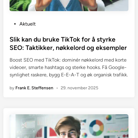
P
Aktuelt
o
s
Slik kan du bruke TikTok for å styrke
t
SEO: Taktikker, nøkkelord og eksempler
e
Boost SEO med TikTok: dominér nøkkelord med korte
d
videoer, smarte hashtags og sterke hooks. Få Google-
i
synlighet raskere, bygg E-E-A-T og øk organisk trafikk.
n
by
Frank E. Steffensen
•
29. november 2025