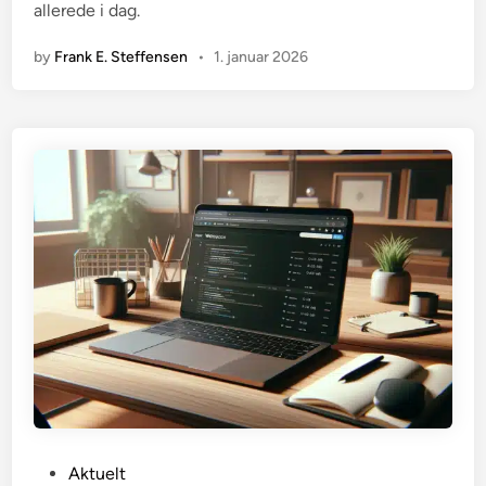
allerede i dag.
by
Frank E. Steffensen
•
1. januar 2026
P
Aktuelt