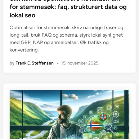
t
for stemmesøk: faq, strukturert data og
e
lokal seo
d
i
Optimaliser for stemmesøk: skriv naturlige fraser og
n
long-tail, bruk FAQ og schema, styrk lokal synlighet
med GBP, NAP og anmeldelser. Øk trafikk og
konvertering.
by
Frank E. Steffensen
•
15. november 2025