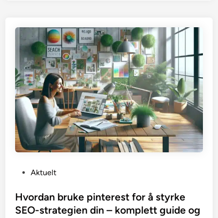
P
Aktuelt
o
s
Hvordan bruke pinterest for å styrke
t
SEO-strategien din – komplett guide og