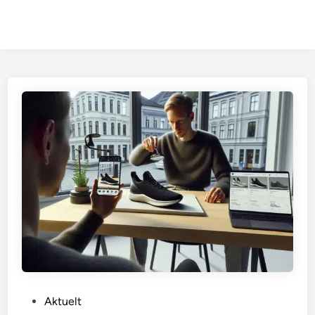
P
Aktuelt