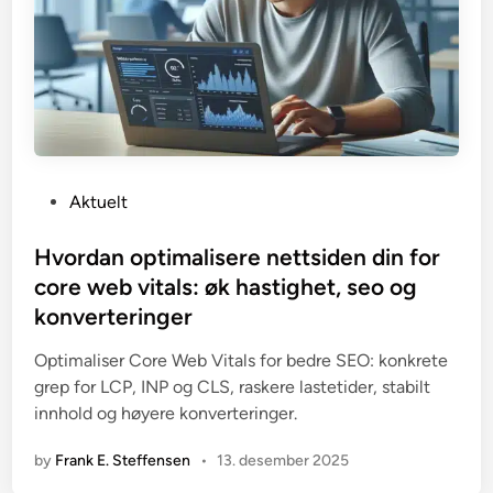
P
Aktuelt
o
s
Hvordan optimalisere nettsiden din for
t
core web vitals: øk hastighet, seo og
e
konverteringer
d
i
Optimaliser Core Web Vitals for bedre SEO: konkrete
n
grep for LCP, INP og CLS, raskere lastetider, stabilt
innhold og høyere konverteringer.
by
Frank E. Steffensen
•
13. desember 2025