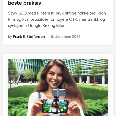
e
beste praksis
d
i
Styrk SEO med Pinterest: bruk riktige nøkkelord, Rich
n
Pins og kvalitetsbilder for høyere CTR, mer trafikk og
synlighet i Google Søk og Bilder.
by
Frank E. Steffensen
•
6. desember 2025