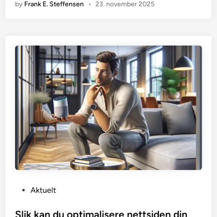
by
Frank E. Steffensen
•
23. november 2025
P
Aktuelt
o
s
Slik kan du optimalisere nettsiden din